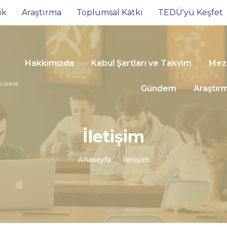
ik
Araştırma
Toplumsal Katkı
TEDÜ'yü Keşfet
Hakkımızda
Kabul Şartları ve Takvim
Mezu
 Lisans
Gündem
Araştır
İletişim
Anasayfa
İletişim