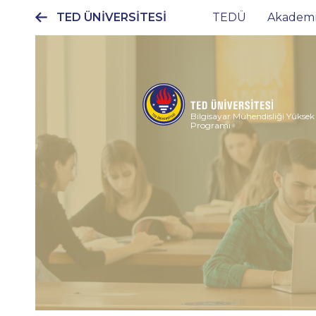
TED ÜNİVERSİTESİ
TEDÜ
Akadem
Ana
gezinti
menüsü
Bilgisayar Mühendisliği Yüksek
Programı