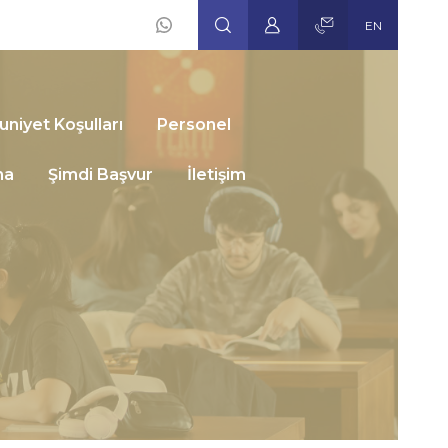
EN
Social
Icons
niyet Koşulları
Personel
ma
Şimdi Başvur
İletişim