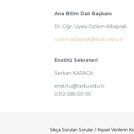
Ana Bilim Dalı Başkanı
Dr. Öğr. Üyesi Özlem Albayrak
ozlem.albayrak@tedu.edu.tr
Enstitü Sekreteri
Serkan KARACA
enstitu@tedu.edu.tr
0312-585 00 05
Sıkça Sorulan Sorular
Kişisel Verilerin 
Dipnot