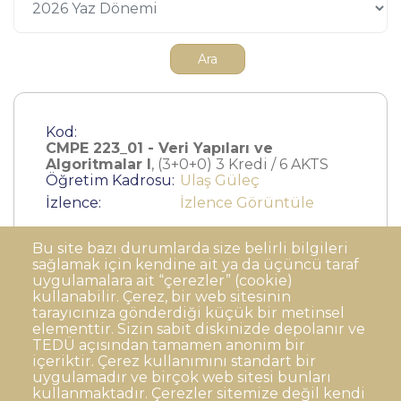
Kod:
CMPE 223_01 - Veri Yapıları ve
Algoritmalar I
, (3+0+0) 3 Kredi / 6 AKTS
Öğretim Kadrosu:
Ulaş Güleç
İzlence:
İzlence Görüntüle
Bu site bazı durumlarda size belirli bilgileri
sağlamak için kendine ait ya da üçüncü taraf
uygulamalara ait “çerezler” (cookie)
kullanabilir. Çerez, bir web sitesinin
tarayıcınıza gönderdiği küçük bir metinsel
elementtir. Sizin sabit diskinizde depolanır ve
TEDÜ açısından tamamen anonim bir
Dipnot
Sıkça Sorulan Sorular
içeriktir. Çerez kullanımını standart bir
uygulamadır ve birçok web sitesi bunları
Kişisel Verilerin Korunması
kullanmaktadır. Çerezler sitemize değil kendi