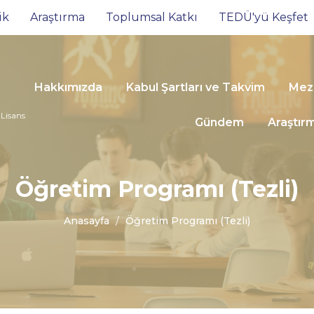
ik
Araştırma
Toplumsal Katkı
TEDÜ'yü Keşfet
Hakkımızda
Kabul Şartları ve Takvim
Mezu
 Lisans
Gündem
Araştır
Öğretim Programı (Tezli)
Anasayfa
Öğretim Programı (Tezli)