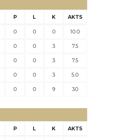
P
L
K
AKTS
0
0
0
10.0
0
0
3
7.5
0
0
3
7.5
0
0
3
5.0
0
0
9
30
P
L
K
AKTS