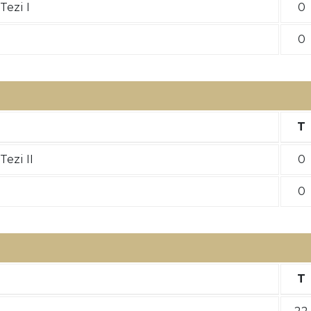
Tezi I
0
0
T
Tezi II
0
0
T