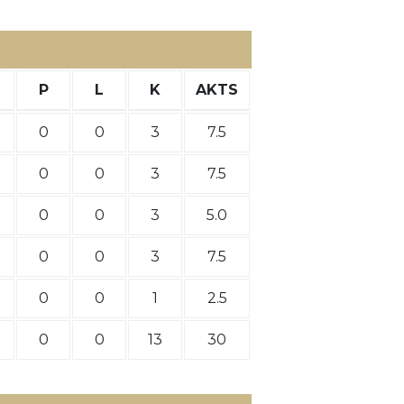
P
L
K
AKTS
0
0
3
7.5
0
0
3
7.5
0
0
3
5.0
0
0
3
7.5
0
0
1
2.5
0
0
13
30