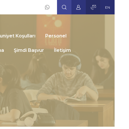
EN
Social
Icons
niyet Koşulları
Personel
ma
Şimdi Başvur
İletişim