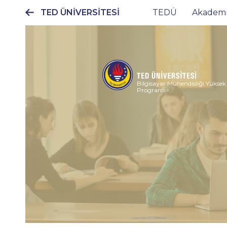
TED ÜNİVERSİTESİ
TEDÜ
Akadem
Ana
gezinti
menüsü
Bilgisayar Mühendisliği Yüksek
Programı