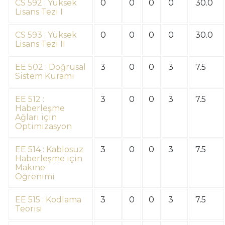
CS 592 : Yüksek
0
0
0
0
30.0
Lisans Tezi I
CS 593 : Yüksek
0
0
0
0
30.0
Lisans Tezi II
EE 502 : Doğrusal
3
0
0
3
7.5
Sistem Kuramı
EE 512 :
3
0
0
3
7.5
Haberleşme
Ağları için
Optimizasyon
EE 514 : Kablosuz
3
0
0
3
7.5
Haberleşme için
Makine
Öğrenimi
EE 515 : Kodlama
3
0
0
3
7.5
Teorisi