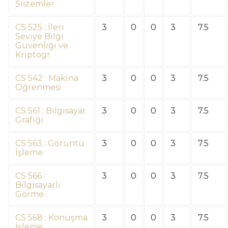
Sistemler
CS 525 : İleri
3
0
0
3
7.5
Seviye Bilgi
Güvenliği ve
Kriptogr
CS 542 : Makina
3
0
0
3
7.5
Öğrenmesi
CS 561 : Bilgisayar
3
0
0
3
7.5
Grafiği
CS 563 : Görüntü
3
0
0
3
7.5
İşleme
CS 566 :
3
0
0
3
7.5
Bilgisayarlı
Görme
CS 568 : Konuşma
3
0
0
3
7.5
İşleme