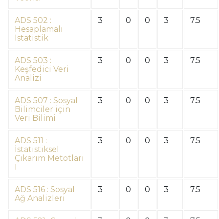
ADS 502 :
3
0
0
3
7.5
Hesaplamalı
İstatistik
ADS 503 :
3
0
0
3
7.5
Keşfedici Veri
Analizi
ADS 507 : Sosyal
3
0
0
3
7.5
Bilimciler için
Veri Bilimi
ADS 511 :
3
0
0
3
7.5
İstatistiksel
Çıkarım Metotları
I
ADS 516 : Sosyal
3
0
0
3
7.5
Ağ Analizleri