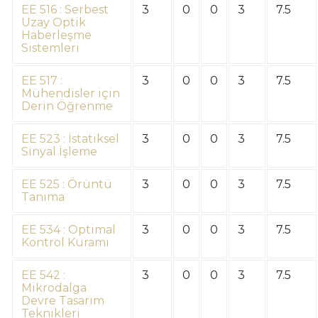
EE 516 : Serbest
3
0
0
3
7.5
Uzay Optik
Haberleşme
Sistemleri
EE 517 :
3
0
0
3
7.5
Mühendisler için
Derin Öğrenme
EE 523 : İstatiksel
3
0
0
3
7.5
Sinyal İşleme
EE 525 : Örüntü
3
0
0
3
7.5
Tanıma
EE 534 : Optimal
3
0
0
3
7.5
Kontrol Kuramı
EE 542 :
3
0
0
3
7.5
Mikrodalga
Devre Tasarım
Teknikleri