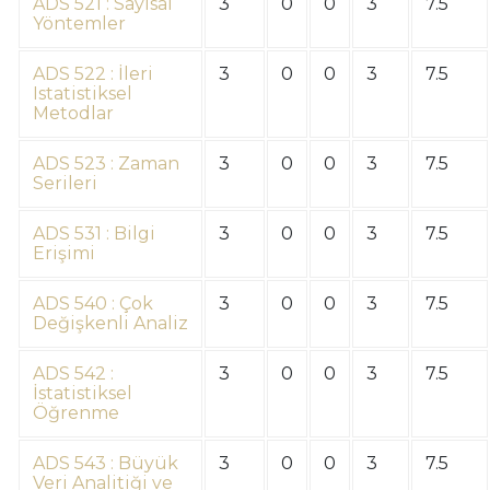
ADS 521 : Sayısal
3
0
0
3
7.5
Yöntemler
ADS 522 : İleri
3
0
0
3
7.5
Istatistiksel
Metodlar
ADS 523 : Zaman
3
0
0
3
7.5
Serileri
ADS 531 : Bilgi
3
0
0
3
7.5
Erişimi
ADS 540 : Çok
3
0
0
3
7.5
Değişkenli Analiz
ADS 542 :
3
0
0
3
7.5
İstatistiksel
Öğrenme
ADS 543 : Büyük
3
0
0
3
7.5
Veri Analitiği ve