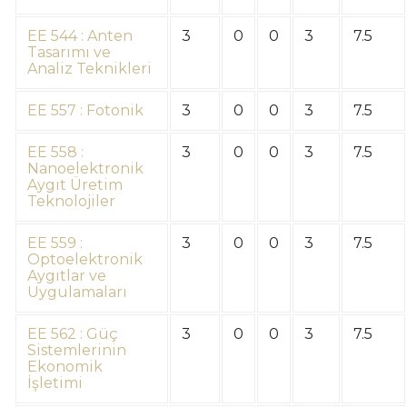
EE 544 : Anten
3
0
0
3
7.5
Tasarımı ve
Analiz Teknikleri
EE 557 : Fotonik
3
0
0
3
7.5
EE 558 :
3
0
0
3
7.5
Nanoelektronik
Aygıt Üretim
Teknolojiler
EE 559 :
3
0
0
3
7.5
Optoelektronik
Aygıtlar ve
Uygulamaları
EE 562 : Güç
3
0
0
3
7.5
Sistemlerinin
Ekonomik
İşletimi