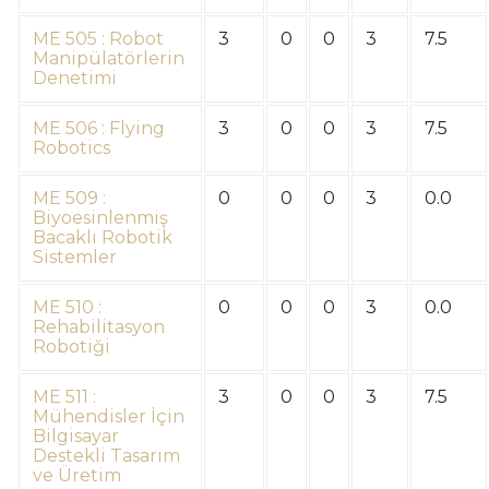
ME 505 : Robot
3
0
0
3
7.5
Manipülatörlerin
Denetimi
ME 506 : Flying
3
0
0
3
7.5
Robotics
ME 509 :
0
0
0
3
0.0
Biyoesinlenmiş
Bacaklı Robotik
Sistemler
ME 510 :
0
0
0
3
0.0
Rehabilitasyon
Robotiği
ME 511 :
3
0
0
3
7.5
Mühendisler İçin
Bilgisayar
Destekli Tasarım
ve Üretim