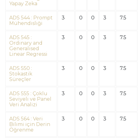
Yapay Zeka
ADS 544 : Prompt
3
0
0
3
7.5
Mühendisliği
ADS 545 :
3
0
0
3
7.5
Ordinary and
Generalised
Linear Regressi
ADS 550 :
3
0
0
3
7.5
Stokastik
Süreçler
ADS 555 : Çoklu
3
0
0
3
7.5
Seviyeli ve Panel
Veri Analizi
ADS 564 : Veri
3
0
0
3
7.5
Bilimi için Derin
Öğrenme