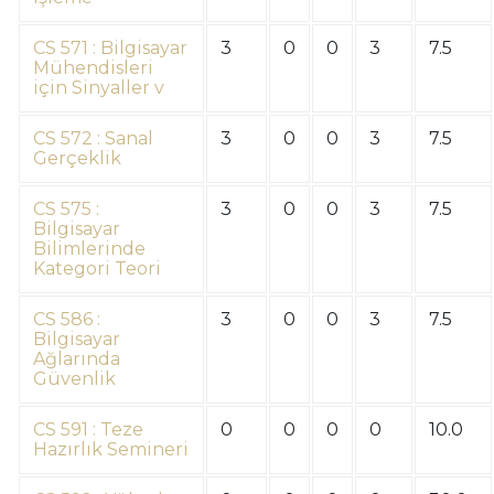
CS 571 : Bilgisayar
3
0
0
3
7.5
Mühendisleri
için Sinyaller v
CS 572 : Sanal
3
0
0
3
7.5
Gerçeklik
CS 575 :
3
0
0
3
7.5
Bilgisayar
Bilimlerinde
Kategori Teori
CS 586 :
3
0
0
3
7.5
Bilgisayar
Ağlarında
Güvenlik
CS 591 : Teze
0
0
0
0
10.0
Hazırlık Semineri