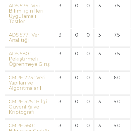
ADS 576 : Veri
3
0
0
3
7.5
Bilimi için İleri
Uygulamalı
Testler
ADS 577 : Veri
3
0
0
3
7.5
Analitiği
ADS 580 :
3
0
0
3
7.5
Pekiştirmeli
Öğrenmeye Giriş
CMPE 223 : Veri
3
0
0
3
6.0
Yapıları ve
Algoritmalar I
CMPE 325 : Bilgi
3
0
0
3
5.0
Güvenliği ve
Kriptografi
CMPE 360 :
3
0
0
3
5.0
Bilgisayar Grafiği