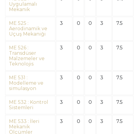
Uygulamalı
Mekanik
ME 525 :
3
0
0
3
7.5
Aerodinamik ve
Uçuş Mekaniği
ME 526 :
3
0
0
3
7.5
Transdüser
Malzemeler ve
Teknolojis
ME 531 :
3
0
0
3
7.5
Modelleme ve
simulasyon
ME 532 : Kontrol
3
0
0
3
7.5
Sistemleri
ME 533 : İleri
3
0
0
3
7.5
Mekanik
Ölçümler