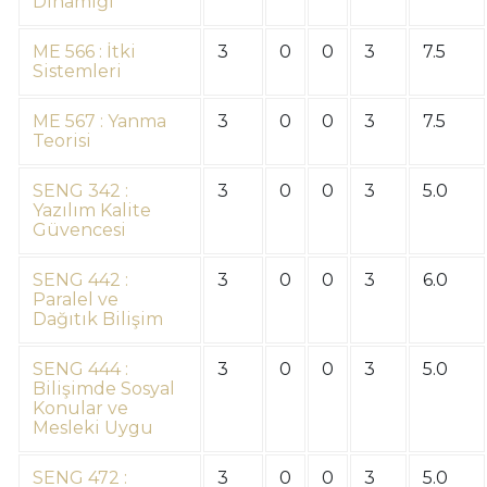
Dinamiği
ME 566 : İtki
3
0
0
3
7.5
Sistemleri
ME 567 : Yanma
3
0
0
3
7.5
Teorisi
SENG 342 :
3
0
0
3
5.0
Yazılım Kalite
Güvencesi
SENG 442 :
3
0
0
3
6.0
Paralel ve
Dağıtık Bilişim
SENG 444 :
3
0
0
3
5.0
Bilişimde Sosyal
Konular ve
Mesleki Uygu
SENG 472 :
3
0
0
3
5.0