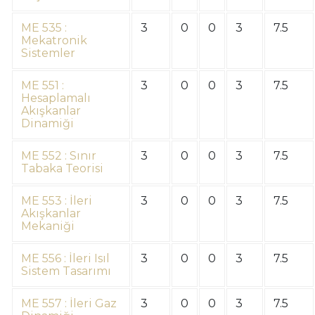
ME 535 :
3
0
0
3
7.5
Mekatronik
Sistemler
ME 551 :
3
0
0
3
7.5
Hesaplamalı
Akışkanlar
Dinamiği
ME 552 : Sınır
3
0
0
3
7.5
Tabaka Teorisi
ME 553 : İleri
3
0
0
3
7.5
Akışkanlar
Mekaniği
ME 556 : İleri Isıl
3
0
0
3
7.5
Sistem Tasarımı
ME 557 : İleri Gaz
3
0
0
3
7.5