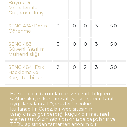
Büyük Dil
Modelleri ile
Güçlendirilmiş
SENG 474 : Derin
3
0
0
3
5.0
Öğrenme
SENG 483 :
3
0
0
3
5.0
Güvenli Yazılım
Mühendisliği
SENG 484 : Etik
2
0
2
3
5.0
Hackleme ve
Karşı Tedbirler
Toplam Krediler
254
0
4
271
642
Bu site bazı durumlarda size belirli bilgileri
sağlamak için kendine ait ya da üçüncü taraf
uygulamalara ait “çerezler” (cookie)
kullanabilir. Çerez, bir web sitesinin
tarayıcınıza gönderdiği küçük bir metinsel
elementtir. Sizin sabit diskinizde depolanır ve
TEDÜ açısından tamamen anonim bir