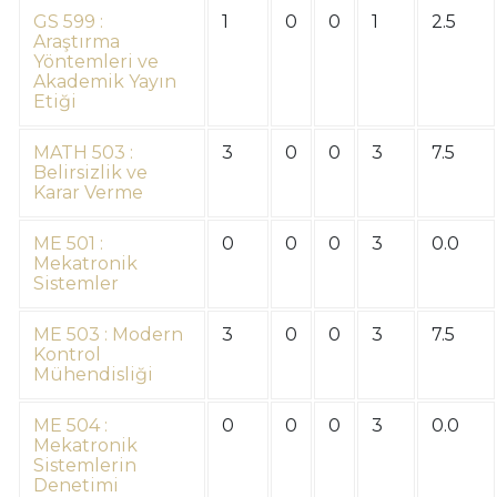
GS 599 :
1
0
0
1
2.5
Araştırma
Yöntemleri ve
Akademik Yayın
Etiği
MATH 503 :
3
0
0
3
7.5
Belirsizlik ve
Karar Verme
ME 501 :
0
0
0
3
0.0
Mekatronik
Sistemler
ME 503 : Modern
3
0
0
3
7.5
Kontrol
Mühendisliği
ME 504 :
0
0
0
3
0.0
Mekatronik
Sistemlerin
Denetimi