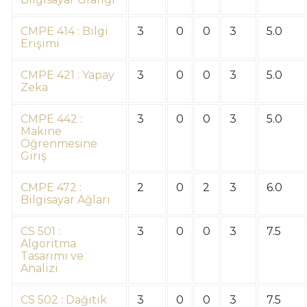
CMPE 414 : Bilgi
3
0
0
3
5.0
Erişimi
CMPE 421 : Yapay
3
0
0
3
5.0
Zeka
CMPE 442 :
3
0
0
3
5.0
Makine
Öğrenmesine
Giriş
CMPE 472 :
2
0
2
3
6.0
Bilgisayar Ağları
CS 501 :
3
0
0
3
7.5
Algoritma
Tasarımı ve
Analizi
CS 502 : Dağıtık
3
0
0
3
7.5