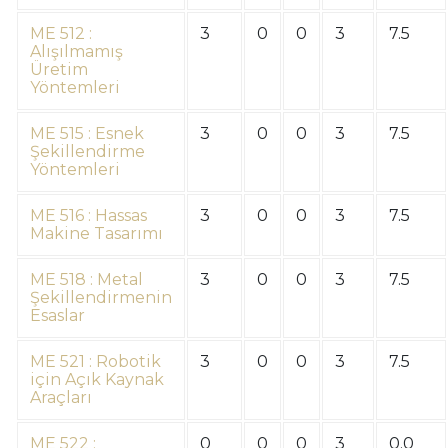
ME 512 :
3
0
0
3
7.5
Alışılmamış
Üretim
Yöntemleri
ME 515 : Esnek
3
0
0
3
7.5
Şekillendirme
Yöntemleri
ME 516 : Hassas
3
0
0
3
7.5
Makine Tasarımı
ME 518 : Metal
3
0
0
3
7.5
Şekillendirmenin
Esaslar
ME 521 : Robotik
3
0
0
3
7.5
için Açık Kaynak
Araçları
ME 522 :
0
0
0
3
0.0