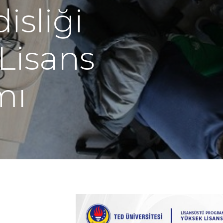
sliği
Lisans
mı