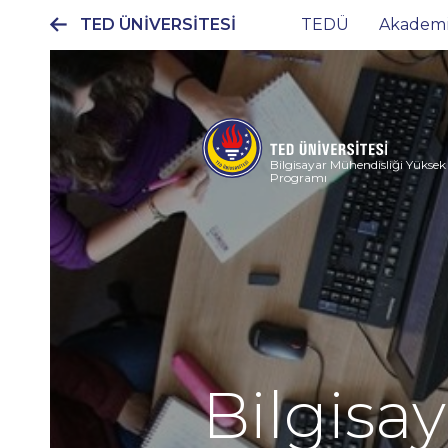
TED ÜNİVERSİTESİ
TEDÜ
Akadem
Ana
gezinti
menüsü
Bilgisayar Mühendisliği Yüksek
Programı
Bilgisay