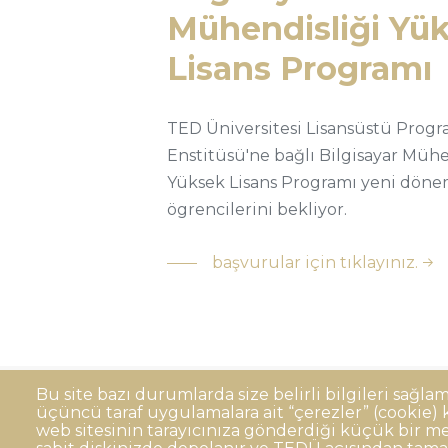
Mühendisliği Yü
Lisans Programı
TED Üniversitesi Lisansüstü Progr
Enstitüsü'ne bağlı Bilgisayar Mühe
Yüksek Lisans Programı yeni dön
ögrencilerini bekliyor.
başvurular için tıklayınız.
Bu site bazı durumlarda size belirli bilgileri sağla
üçüncü taraf uygulamalara ait “çerezler” (cookie) ku
Sıkça Sorulan Sorular
Kişisel Verilerin 
Dipnot
web sitesinin tarayıcınıza gönderdiği küçük bir me