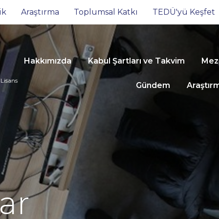
ik
Araştırma
Toplumsal Katkı
TEDÜ'yü Keşfet
Hakkımızda
Kabul Şartları ve Takvim
Mezu
 Lisans
Gündem
Araştır
ar