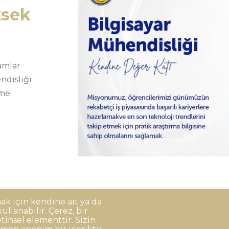
ksek
amlar
ndisliği
eme
mak için kendine ait ya da
llanabilir. Çerez, bir
Korunması
Gizlilik Politikası
Sorumluluk Reddi
Açık Rıza
tinsel elementtir. Sizin