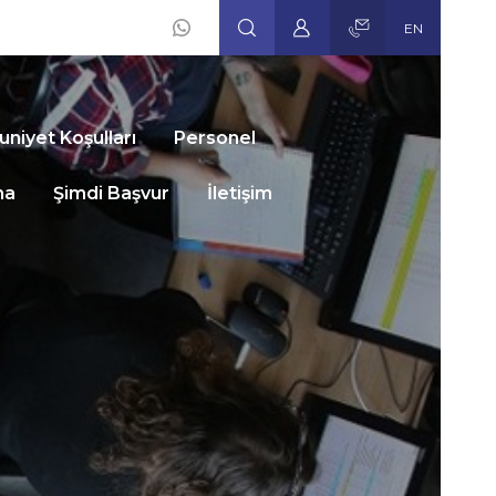
EN
Social
Icons
niyet Koşulları
Personel
ma
Şimdi Başvur
İletişim